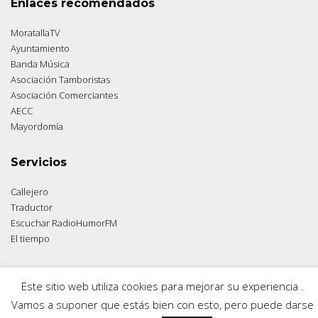
Enlaces recomendados
MoratallaTV
Ayuntamiento
Banda Música
Asociación Tamboristas
Asociación Comerciantes
AECC
Mayordomía
Servicios
Callejero
Traductor
Escuchar RadioHumorFM
El tiempo
Este sitio web utiliza cookies para mejorar su experiencia .
© 2026 Moratalla Noticias.
Aviso legal
|
Política de privacidad
|
Política de cookies
Vamos a suponer que estás bien con esto, pero puede darse