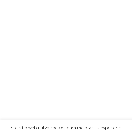
Enlaces recomendados
MoratallaTV
Ayuntamiento
Banda Música
Asociación Tamboristas
Asociación Comerciantes
AECC
Mayordomía
Servicios
Callejero
Traductor
Escuchar RadioHumorFM
El tiempo
Este sitio web utiliza cookies para mejorar su experiencia .
© 2026 Moratalla Noticias.
Aviso legal
|
Política de privacidad
|
Política de cookies