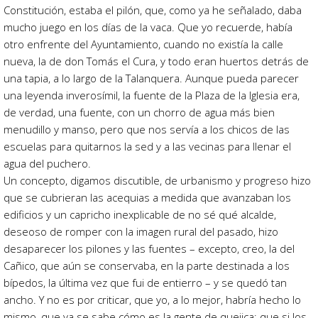
Constitución, estaba el pilón, que, como ya he señalado, daba
mucho juego en los días de la vaca. Que yo recuerde, había
otro enfrente del Ayuntamiento, cuando no existía la calle
nueva, la de don Tomás el Cura, y todo eran huertos detrás de
una tapia, a lo largo de la Talanquera. Aunque pueda parecer
una leyenda inverosímil, la fuente de la Plaza de la Iglesia era,
de verdad, una fuente, con un chorro de agua más bien
menudillo y manso, pero que nos servía a los chicos de las
escuelas para quitarnos la sed y a las vecinas para llenar el
agua del puchero.
Un concepto, digamos discutible, de urbanismo y progreso hizo
que se cubrieran las acequias a medida que avanzaban los
edificios y un capricho inexplicable de no sé qué alcalde,
deseoso de romper con la imagen rural del pasado, hizo
desaparecer los pilones y las fuentes – excepto, creo, la del
Cañico, que aún se conservaba, en la parte destinada a los
bípedos, la última vez que fui de entierro – y se quedó tan
ancho. Y no es por criticar, que yo, a lo mejor, habría hecho lo
mismo, que ya se sabe cómo es la gente de quejica: que si los