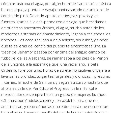
cómo arrastraba el agua, por algún humilde ‘canaletto’, la rústica
barquita que, a punta de navaja, habías sacado de un trozo de
concha de pino. Dejando aparte los ríos, sus pozos y las
fuentes, gracias a la estupenda red de riego que heredamos
de nuestros ancestros árabes, el agua, mucho antes de los
modernos sistemas de abastecimiento, llegaba a casi todos los
rincones. Las acequias iban a cielo abierto, sin cubrir, y a poco
que te salieras del centro del pueblo te encontrabas una. La
‘cieca’ de Benámor pasaba por encima del antiguo campo de
fútbol, el de las Alzabaras, se remansaba a los pies del Peñón
de la Encantá, a la espera de que, una vez al año, la bella
Ordelina, libre por unas horas de su eterno cautiverio, bajara a
lavarse las orondas, turgentes, virginales y olorosas – presumo
– carnes, la noche de San Juan, y seguía su curso hasta la que
ahora es calle del Periódico el Progreso (calle más, calle
menos), donde siempre había un grupo de mujeres lavando
sábanas, poniéndolas a remojo en azulete, para que no
amarillearan, y retorciéndolas entre dos para que escurrieran
bien el agua. Luego se perdía debajo de la calle o detrás de la