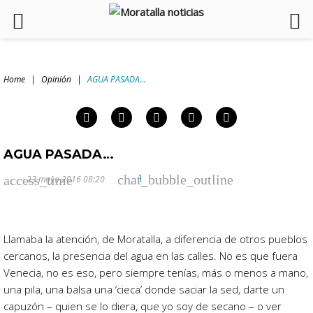
Skip
to
Home
|
Opinión
|
AGUA PASADA…
content
arch
:
Facebook
Twitter
Google+
LinkedIn
Pinterest
AGUA PASADA…
chat_bubble_outline
access_time
1
23 mayo 2016 08:20
Llamaba la atención, de Moratalla, a diferencia de otros pueblos
cercanos, la presencia del agua en las calles. No es que fuera
Venecia, no es eso, pero siempre tenías, más o menos a mano,
una pila, una balsa una ‘cieca’ donde saciar la sed, darte un
capuzón – quien se lo diera, que yo soy de secano – o ver