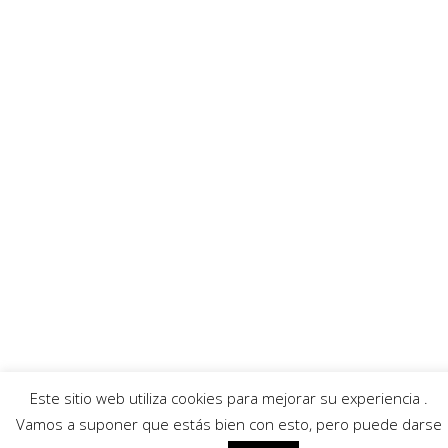
Ayuntamiento
Banda Música
Asociación Tamboristas
Asociación Comerciantes
AECC
Mayordomía
Servicios
Callejero
Traductor
Escuchar RadioHumorFM
El tiempo
© 2026 Moratalla Noticias.
Aviso legal
|
Política de privacidad
|
Política de cookies
Este sitio web utiliza cookies para mejorar su experiencia .
Vamos a suponer que estás bien con esto, pero puede darse