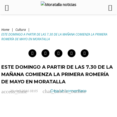
Skip
to
Home
|
Cultura
|
content
ESTE DOMINGO A PARTIR DE LAS 7.30 DE LA MAÑANA COMIENZA LA PRIMERA
arch
ROMERÍA DE MAYO EN MORATALLA
:
Facebook
Twitter
Google+
LinkedIn
Pinterest
ESTE DOMINGO A PARTIR DE LAS 7.30 DE LA
MAÑANA COMIENZA LA PRIMERA ROMERÍA
DE MAYO EN MORATALLA
chat_bubble_outline
access_time
Deja un comentario
29 abril 2016 08:05