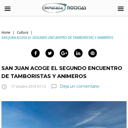
Skip
to
Home
|
Cultura
|
content
SAN JUAN ACOGE EL SEGUNDO ENCUENTRO DE TAMBORISTAS Y ANIMEROS
arch
:
Facebook
Twitter
Google+
LinkedIn
Pinterest
SAN JUAN ACOGE EL SEGUNDO ENCUENTRO
DE TAMBORISTAS Y ANIMEROS
Deja un comentario
chat_bubble_outline
access_time
17 octubre 2016 07:13