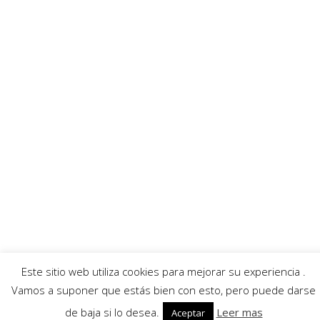
MoratallaTV
Ayuntamiento
Banda Música
Asociación Tamboristas
Asociación Comerciantes
AECC
Mayordomía
Servicios
Callejero
Traductor
Escuchar RadioHumorFM
El tiempo
Este sitio web utiliza cookies para mejorar su experiencia .
© 2026 Moratalla Noticias.
Aviso legal
|
Política de privacidad
|
Política de cookies
Vamos a suponer que estás bien con esto, pero puede darse
de baja si lo desea.
Leer mas
Aceptar