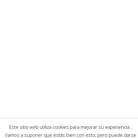
MoratallaTV
Ayuntamiento
Banda Música
Asociación Tamboristas
Asociación Comerciantes
AECC
Mayordomía
Servicios
Callejero
Traductor
Escuchar RadioHumorFM
El tiempo
Este sitio web utiliza cookies para mejorar su experiencia .
© 2026 Moratalla Noticias.
Aviso legal
|
Política de privacidad
|
Política de cookies
Vamos a suponer que estás bien con esto, pero puede darse