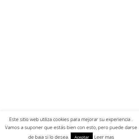
Ayuntamiento
Banda Música
Asociación Tamboristas
Asociación Comerciantes
AECC
Mayordomía
Servicios
Callejero
Traductor
Escuchar RadioHumorFM
El tiempo
© 2026 Moratalla Noticias.
Aviso legal
|
Política de privacidad
|
Política de cookies
Este sitio web utiliza cookies para mejorar su experiencia .
Vamos a suponer que estás bien con esto, pero puede darse
de baja si lo desea.
Leer mas
Aceptar