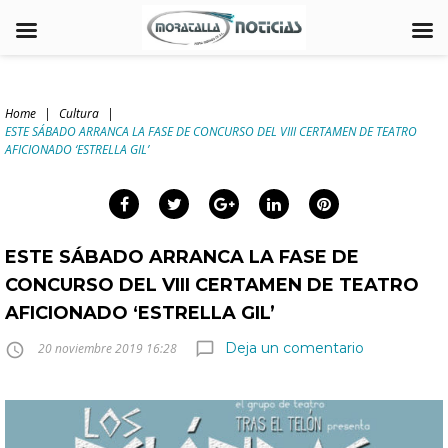
Skip
to
Home
|
Cultura
|
content
ESTE SÁBADO ARRANCA LA FASE DE CONCURSO DEL VIII CERTAMEN DE TEATRO
arch
AFICIONADO ‘ESTRELLA GIL’
:
Facebook
Twitter
Google+
LinkedIn
Pinterest
ESTE SÁBADO ARRANCA LA FASE DE
CONCURSO DEL VIII CERTAMEN DE TEATRO
AFICIONADO ‘ESTRELLA GIL’
Deja un comentario
chat_bubble_outline
access_time
20 noviembre 2019 16:28