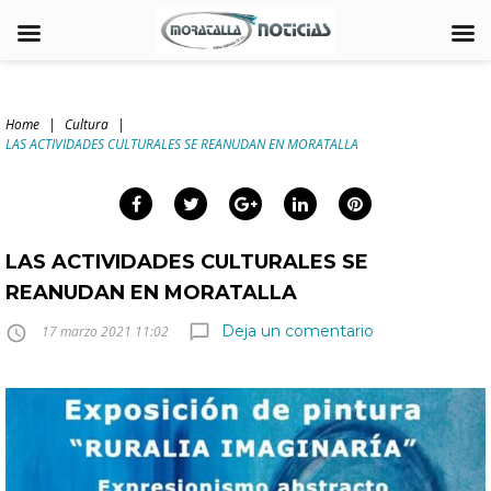
Skip
to
Home
|
Cultura
|
content
LAS ACTIVIDADES CULTURALES SE REANUDAN EN MORATALLA
arch
:
Facebook
Twitter
Google+
LinkedIn
Pinterest
LAS ACTIVIDADES CULTURALES SE
REANUDAN EN MORATALLA
Deja un comentario
chat_bubble_outline
access_time
17 marzo 2021 11:02