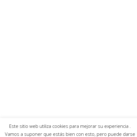
MoratallaTV
Ayuntamiento
Banda Música
Asociación Tamboristas
Asociación Comerciantes
AECC
Mayordomía
Servicios
Callejero
Traductor
Escuchar RadioHumorFM
El tiempo
Este sitio web utiliza cookies para mejorar su experiencia .
© 2026 Moratalla Noticias.
Aviso legal
|
Política de privacidad
|
Política de cookies
Vamos a suponer que estás bien con esto, pero puede darse