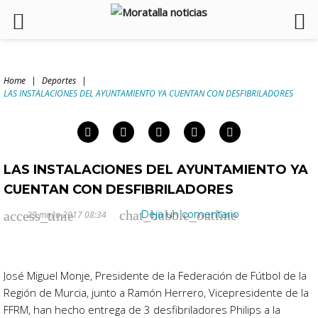
Skip
to
Home
|
Deportes
|
content
LAS INSTALACIONES DEL AYUNTAMIENTO YA CUENTAN CON DESFIBRILADORES
arch
:
Facebook
Twitter
Google+
LinkedIn
Pinterest
LAS INSTALACIONES DEL AYUNTAMIENTO YA
CUENTAN CON DESFIBRILADORES
chat_bubble_outline
access_time
Deja un comentario
29 mayo 2017 08:34
José Miguel Monje, Presidente de la Federación de Fútbol de la
Región de Murcia, junto a Ramón Herrero, Vicepresidente de la
FFRM, han hecho entrega de 3 desfibriladores Philips a la