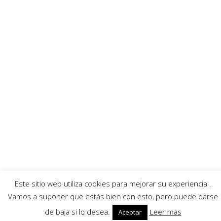
Ayuntamiento
Banda Música
Asociación Tamboristas
Asociación Comerciantes
AECC
Mayordomía
Servicios
Callejero
Traductor
Escuchar RadioHumorFM
El tiempo
© 2026 Moratalla Noticias.
Aviso legal
|
Política de privacidad
|
Política de cookies
Este sitio web utiliza cookies para mejorar su experiencia .
Vamos a suponer que estás bien con esto, pero puede darse
de baja si lo desea.
Leer mas
Aceptar