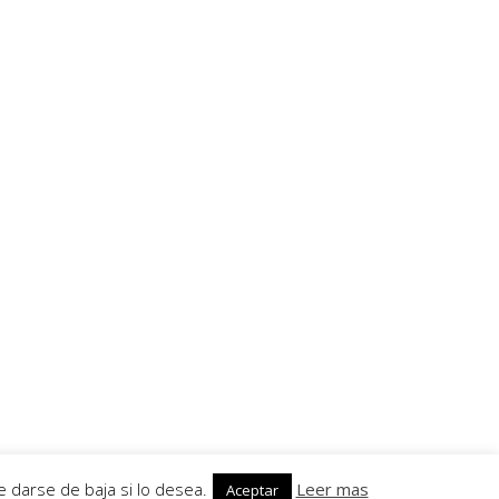
s
Servicios
Callejero
Traductor
Escuchar RadioHumorFM
El tiempo
 darse de baja si lo desea.
Leer mas
Aceptar