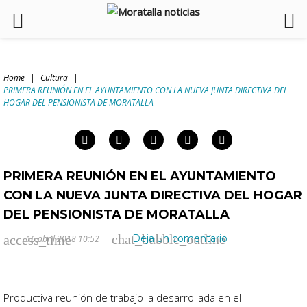
Skip
to
Home
|
Cultura
|
content
PRIMERA REUNIÓN EN EL AYUNTAMIENTO CON LA NUEVA JUNTA DIRECTIVA DEL
arch
HOGAR DEL PENSIONISTA DE MORATALLA
:
Facebook
Twitter
Google+
LinkedIn
Pinterest
PRIMERA REUNIÓN EN EL AYUNTAMIENTO
CON LA NUEVA JUNTA DIRECTIVA DEL HOGAR
DEL PENSIONISTA DE MORATALLA
chat_bubble_outline
access_time
Deja un comentario
16 abril 2018 10:52
Productiva reunión de trabajo la desarrollada en el