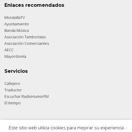
Enlaces recomendados
MoratallaTV
Ayuntamiento
Banda Música
Asociación Tamboristas
Asociación Comerciantes
AECC
Mayordomía
Servicios
Callejero
Traductor
Escuchar RadioHumorFM
El tiempo
Este sitio web utiliza cookies para mejorar su experiencia .
© 2026 Moratalla Noticias.
Aviso legal
|
Política de privacidad
|
Política de cookies