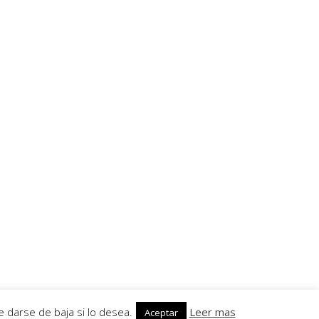
s
Servicios
Callejero
Traductor
Escuchar RadioHumorFM
El tiempo
 darse de baja si lo desea.
Leer mas
Aceptar