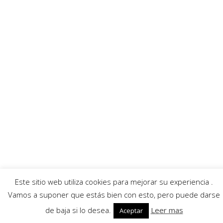
Ayuntamiento
Banda Música
Asociación Tamboristas
Asociación Comerciantes
AECC
Mayordomía
Servicios
Callejero
Traductor
Escuchar RadioHumorFM
El tiempo
© 2026 Moratalla Noticias.
Aviso legal
|
Política de privacidad
|
Política de cookies
Este sitio web utiliza cookies para mejorar su experiencia .
Vamos a suponer que estás bien con esto, pero puede darse
de baja si lo desea.
Leer mas
Aceptar