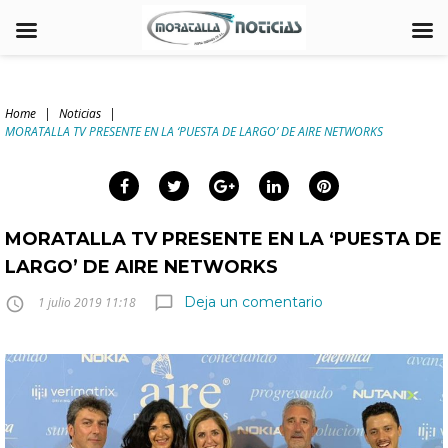
Skip
to
Home
|
Noticias
|
content
MORATALLA TV PRESENTE EN LA ‘PUESTA DE LARGO’ DE AIRE NETWORKS
arch
:
Facebook
Twitter
Google+
LinkedIn
Pinterest
MORATALLA TV PRESENTE EN LA ‘PUESTA DE
LARGO’ DE AIRE NETWORKS
Deja un comentario
chat_bubble_outline
access_time
1 julio 2019 11:18