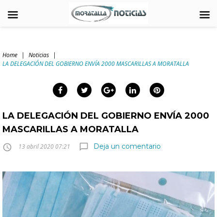
Skip
to
Home
|
Noticias
|
content
LA DELEGACIÓN DEL GOBIERNO ENVÍA 2000 MASCARILLAS A MORATALLA
arch
:
Facebook
Twitter
Google+
LinkedIn
Pinterest
LA DELEGACIÓN DEL GOBIERNO ENVÍA 2000
MASCARILLAS A MORATALLA
Deja un comentario
chat_bubble_outline
access_time
13 abril 2020 07:21