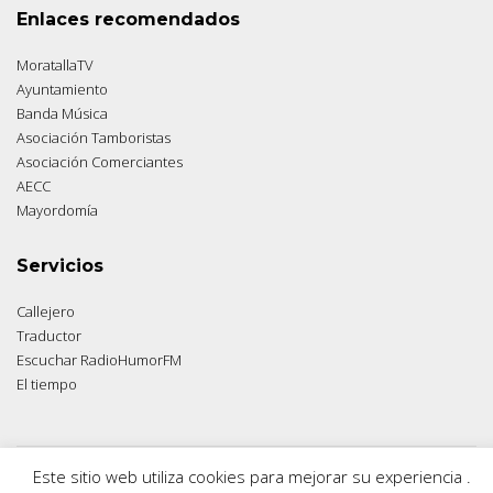
Enlaces recomendados
MoratallaTV
Ayuntamiento
Banda Música
Asociación Tamboristas
Asociación Comerciantes
AECC
Mayordomía
Servicios
Callejero
Traductor
Escuchar RadioHumorFM
El tiempo
Este sitio web utiliza cookies para mejorar su experiencia .
© 2026 Moratalla Noticias.
Aviso legal
|
Política de privacidad
|
Política de cookies