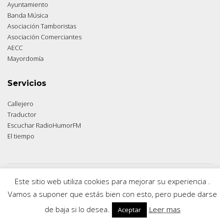
Ayuntamiento
Banda Música
Asociación Tamboristas
Asociación Comerciantes
AECC
Mayordomía
Servicios
Callejero
Traductor
Escuchar RadioHumorFM
El tiempo
© 2026 Moratalla Noticias.
Aviso legal
|
Política de privacidad
|
Política de cookies
Este sitio web utiliza cookies para mejorar su experiencia .
Vamos a suponer que estás bien con esto, pero puede darse
de baja si lo desea.
Leer mas
Aceptar