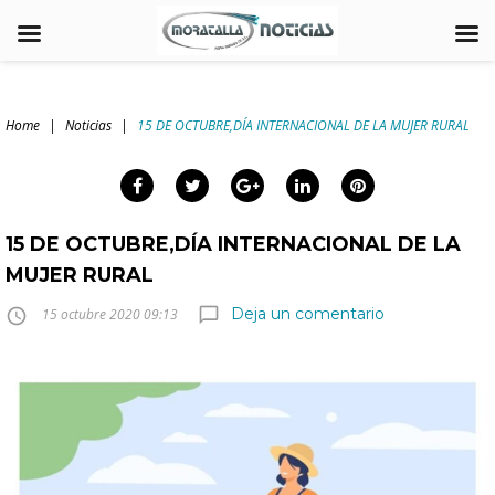
Skip
to
Home
|
Noticias
|
15 DE OCTUBRE,DÍA INTERNACIONAL DE LA MUJER RURAL
content
arch
:
Facebook
Twitter
Google+
LinkedIn
Pinterest
15 DE OCTUBRE,DÍA INTERNACIONAL DE LA
MUJER RURAL
Deja un comentario
chat_bubble_outline
access_time
15 octubre 2020 09:13