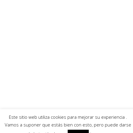
MoratallaTV
Ayuntamiento
Banda Música
Asociación Tamboristas
Asociación Comerciantes
AECC
Mayordomía
Servicios
Callejero
Traductor
Escuchar RadioHumorFM
El tiempo
Este sitio web utiliza cookies para mejorar su experiencia .
© 2026 Moratalla Noticias.
Aviso legal
|
Política de privacidad
|
Política de cookies
Vamos a suponer que estás bien con esto, pero puede darse