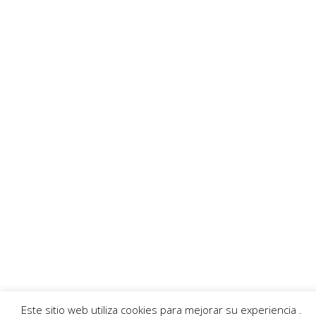
Enlaces recomendados
MoratallaTV
Ayuntamiento
Banda Música
Asociación Tamboristas
Asociación Comerciantes
AECC
Mayordomía
Servicios
Callejero
Traductor
Escuchar RadioHumorFM
El tiempo
© 2026 Moratalla Noticias.
Aviso legal
|
Política de privacidad
|
Política de cookies
Este sitio web utiliza cookies para mejorar su experiencia .