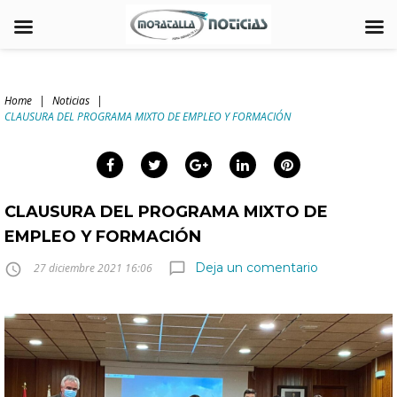
Skip
to
Home
|
Noticias
|
content
CLAUSURA DEL PROGRAMA MIXTO DE EMPLEO Y FORMACIÓN
arch
:
Facebook
Twitter
Google+
LinkedIn
Pinterest
CLAUSURA DEL PROGRAMA MIXTO DE
EMPLEO Y FORMACIÓN
Deja un comentario
chat_bubble_outline
access_time
27 diciembre 2021 16:06