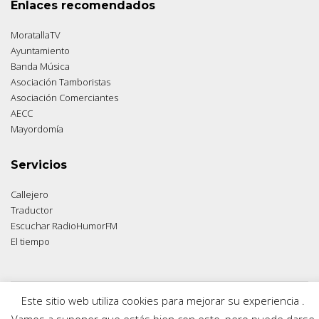
Enlaces recomendados
MoratallaTV
Ayuntamiento
Banda Música
Asociación Tamboristas
Asociación Comerciantes
AECC
Mayordomía
Servicios
Callejero
Traductor
Escuchar RadioHumorFM
El tiempo
Este sitio web utiliza cookies para mejorar su experiencia .
© 2026 Moratalla Noticias.
Aviso legal
|
Política de privacidad
|
Política de cookies