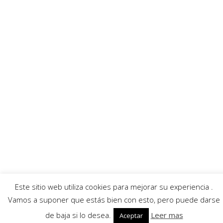
MoratallaTV
Ayuntamiento
Banda Música
Asociación Tamboristas
Asociación Comerciantes
AECC
Mayordomía
Servicios
Callejero
Traductor
Escuchar RadioHumorFM
El tiempo
Este sitio web utiliza cookies para mejorar su experiencia .
© 2026 Moratalla Noticias.
Aviso legal
|
Política de privacidad
|
Política de cookies
Vamos a suponer que estás bien con esto, pero puede darse
de baja si lo desea.
Leer mas
Aceptar