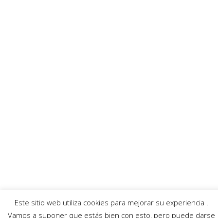
Enlaces recomendados
MoratallaTV
Ayuntamiento
Banda Música
Asociación Tamboristas
Asociación Comerciantes
AECC
Mayordomía
Servicios
Callejero
Traductor
Escuchar RadioHumorFM
El tiempo
Este sitio web utiliza cookies para mejorar su experiencia .
© 2026 Moratalla Noticias.
Aviso legal
|
Política de privacidad
|
Política de cookies
Vamos a suponer que estás bien con esto, pero puede darse