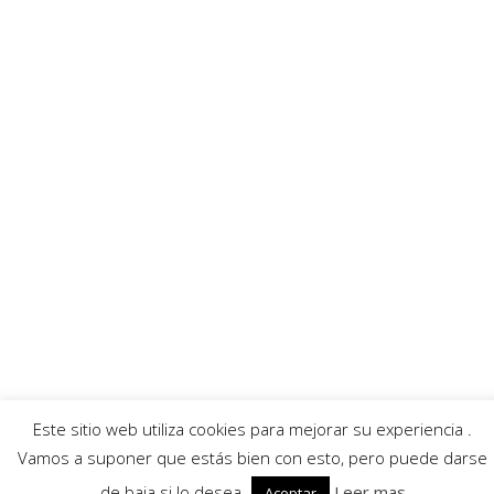
MoratallaTV
Ayuntamiento
Banda Música
Asociación Tamboristas
Asociación Comerciantes
AECC
Mayordomía
Servicios
Callejero
Traductor
Escuchar RadioHumorFM
El tiempo
Este sitio web utiliza cookies para mejorar su experiencia .
© 2026 Moratalla Noticias.
Aviso legal
|
Política de privacidad
|
Política de cookies
Vamos a suponer que estás bien con esto, pero puede darse
de baja si lo desea.
Leer mas
Aceptar