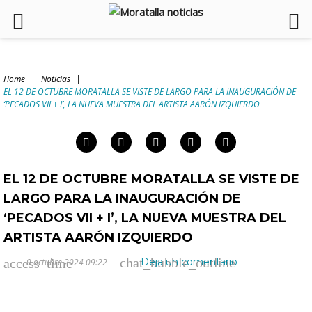
Skip
to
Home
|
Noticias
|
content
EL 12 DE OCTUBRE MORATALLA SE VISTE DE LARGO PARA LA INAUGURACIÓN DE
arch
‘PECADOS VII + I’, LA NUEVA MUESTRA DEL ARTISTA AARÓN IZQUIERDO
:
Facebook
Twitter
Google+
LinkedIn
Pinterest
EL 12 DE OCTUBRE MORATALLA SE VISTE DE
LARGO PARA LA INAUGURACIÓN DE
‘PECADOS VII + I’, LA NUEVA MUESTRA DEL
ARTISTA AARÓN IZQUIERDO
chat_bubble_outline
access_time
Deja un comentario
9 octubre 2024 09:22