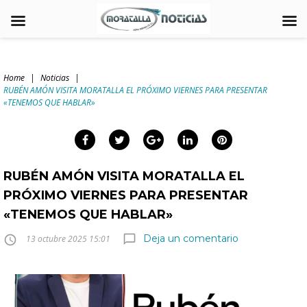
Skip
to
Home
|
Noticias
|
content
RUBÉN AMÓN VISITA MORATALLA EL PRÓXIMO VIERNES PARA PRESENTAR
arch
«TENEMOS QUE HABLAR»
:
Facebook
Twitter
Google+
LinkedIn
Pinterest
RUBÉN AMÓN VISITA MORATALLA EL
PRÓXIMO VIERNES PARA PRESENTAR
«TENEMOS QUE HABLAR»
Deja un comentario
chat_bubble_outline
access_time
13 octubre 2025 15:01