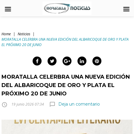
Skip
to
Home
|
Noticias
|
content
MORATALLA CELERBRA UNA NUEVA EDICIÓN DEL ALBARICOQUE DE ORO Y PLATA
arch
EL PRÓXIMO 20 DE JUNIO
:
Facebook
Twitter
Google+
LinkedIn
Pinterest
MORATALLA CELERBRA UNA NUEVA EDICIÓN
DEL ALBARICOQUE DE ORO Y PLATA EL
PRÓXIMO 20 DE JUNIO
Deja un comentario
chat_bubble_outline
access_time
19 junio 2026 07:34