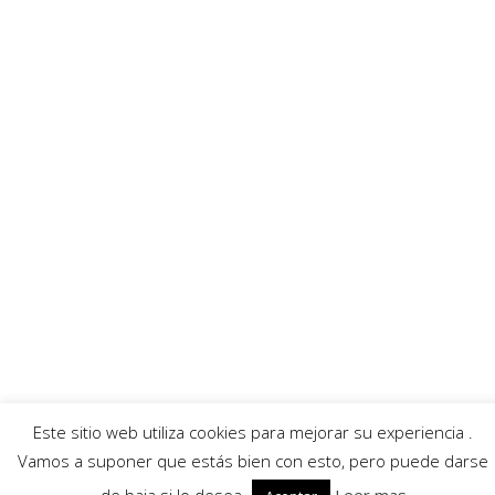
MoratallaTV
Ayuntamiento
Banda Música
Asociación Tamboristas
Asociación Comerciantes
AECC
Mayordomía
Servicios
Callejero
Traductor
Escuchar RadioHumorFM
El tiempo
Este sitio web utiliza cookies para mejorar su experiencia .
© 2026 Moratalla Noticias.
Aviso legal
|
Política de privacidad
|
Política de cookies
Vamos a suponer que estás bien con esto, pero puede darse