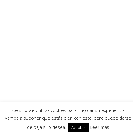
Ayuntamiento
Banda Música
Asociación Tamboristas
Asociación Comerciantes
AECC
Mayordomía
Servicios
Callejero
Traductor
Escuchar RadioHumorFM
El tiempo
Este sitio web utiliza cookies para mejorar su experiencia .
© 2026 Moratalla Noticias.
Aviso legal
|
Política de privacidad
|
Política de cookies
Vamos a suponer que estás bien con esto, pero puede darse
de baja si lo desea.
Leer mas
Aceptar